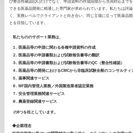
び整合性確認(QC)だけでなく、申請資料の作成段階から当局対応まで
できる医薬品開発に精通した専門家が求められています。私たちは評論
く、実務レベルでクライアントと向き合い、同じ立場に立って医薬品開
とを目指しています。
私たちののサポート業務は、
１. 医薬品等の申請に関わる各種申請資料の作成
２. 医薬品等の申請書類および試験報告書等の翻訳
３. 医薬品等の申請書類および試験報告書等のQC（整合性確認）
４. 医薬品等の開発におけるCMCから非臨床試験全般のコンサルティ
５. 薬事関連サービス
６. MF国内管理人業務／外国製造業者認定業務
７.
安全管理業務関連サービス
８. 農薬登録関連サービス
の8つを柱としています。
◆企業理念