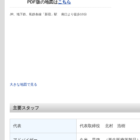
PDF版の地図は
こちら
JR、地下鉄、私鉄各線「新宿」駅 南口より徒歩10分
大きな地図で見る
主要スタッフ
代表
代表取締役 北村 浩樹
アドバイザー
久米 晃啓 （再生医療等製品