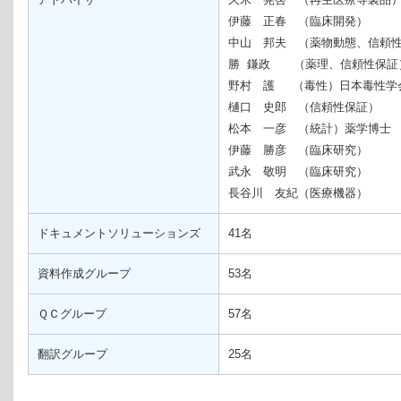
伊藤 正春 （臨床開発）
中山 邦夫 （薬物動態、信頼
勝 鎌政 （薬理、信頼性保証
野村 護 （毒性）
日本毒性学
樋口 史郎 （信頼性保証）
松本 一彦 （統計）
薬学博士
伊藤 勝彦 （臨床研究）
武永 敬明 （臨床研究）
長谷川 友紀（医療機器）
ドキュメントソリューションズ
41名
資料作成グループ
53名
ＱＣグループ
57名
翻訳グループ
25名